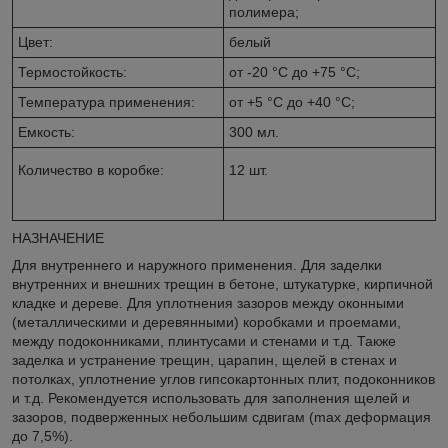
полимера;
Цвет:
белый
Термостойкость:
от -20 °C до +75 °C;
Температура применения:
от +5 °C до +40 °C;
Емкость:
300 мл.
Количество в коробке:
12 шт.
НАЗНАЧЕНИЕ
Для внутреннего и наружного применения. Для заделки
внутренних и внешних трещин в бетоне, штукатурке, кирпичной
кладке и дереве. Для уплотнения зазоров между оконными
(металлическими и деревянными) коробками и проемами,
между подоконниками, плинтусами и стенами и т.д. Также
заделка и устранение трещин, царапин, щелей в стенах и
потолках, уплотнение углов гипсокартонных плит, подоконников
и т.д. Рекомендуется использовать для заполнения щелей и
зазоров, подверженных небольшим сдвигам (max деформация
до 7,5%).