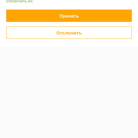
отключить их.
Политика обработки cookies
Принять
Сайт создан на платформе Deal.by
Отклонить
Информация для покупателя
Юридическое лицо:
ООО "Компания "Астравит"
_
Регистрационный номер ЕГР: 391808040
УНП: 391808040
Регистрационный орган: Администрация Октябрьского района г.
Витебска
Дата регистрации компании: 03.06.2016
Ссылка на свидетельство/лицензию