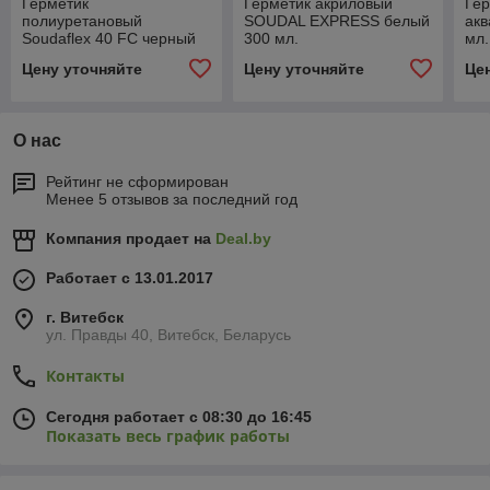
Герметик
Герметик акриловый
Гер
полиуретановый
SOUDAL EXPRESS белый
акв
Soudaflex 40 FC черный
300 мл.
мл.
300 мл.
Цену уточняйте
Цену уточняйте
Це
О нас
Рейтинг не сформирован
Менее 5 отзывов за последний год
Компания продает на
Deal.by
Работает с 13.01.2017
г. Витебск
ул. Правды 40, Витебск, Беларусь
Контакты
Сегодня работает с 08:30 до 16:45
Показать весь график работы