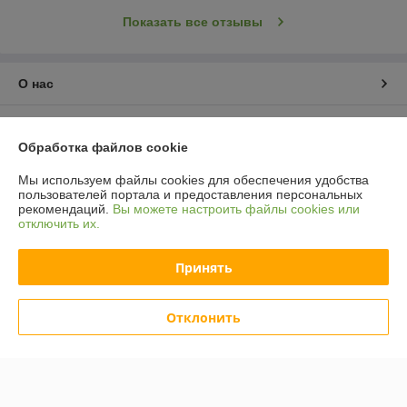
Показать все отзывы
О нас
Контакты
Обработка файлов cookie
Доставка и оплата
Мы используем файлы cookies для обеспечения удобства
пользователей портала и предоставления персональных
рекомендаций.
Вы можете настроить файлы cookies или
График работы
отключить их.
Полная версия сайта
Принять
Политика обработки cookies
Отклонить
Сайт создан на платформе Deal.by