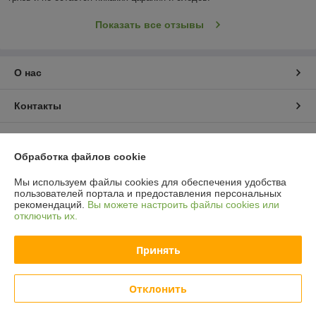
Показать все отзывы
О нас
Контакты
Доставка и оплата
Обработка файлов cookie
График работы
Мы используем файлы cookies для обеспечения удобства
пользователей портала и предоставления персональных
рекомендаций.
Вы можете настроить файлы cookies или
Полная версия сайта
отключить их.
Политика обработки cookies
Принять
Сайт создан на платформе Deal.by
Отклонить