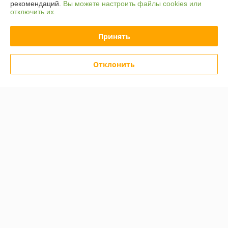
Работает с 13.01.2017
рекомендаций.
Вы можете настроить файлы cookies или
отключить их.
г. Витебск
ул. Правды 40, Витебск, Беларусь
Принять
Контакты
Отклонить
Сегодня работает с 08:30 до 16:45
Показать весь график работы
Отзывы о магазине
50 отзывов за всё время
Покупатель
09.01.2021
Отлично
Хороший магазин, всегда нахожу нужный товар. Рекомендую!
Покупатель
22.09.2020
Отлично