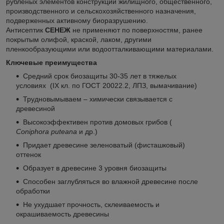
рубленых элементов конструкций жилищного, общественного,
производственного и сельскохозяйственного назначения,
подверженных активному биоразрушению.
Антисептик
СЕНЕЖ
не применяют по поверхностям, ранее
покрытым олифой, краской, лаком, другими
пленкообразующими или водоотталкивающими материалами.
Ключевые преимущества
Средний срок биозащиты 30-35 лет в тяжелых
условиях (IX кл. по ГОСТ 20022.2, ЛПЗ, вымачивание)
Трудновымываем – химически связывается с
древесиной
Высокоэффективен против домовых грибов (
Coniphora
puteana
и др.)
Придает древесине зеленоватый (фисташковый)
оттенок
Образует в древесине 3 уровня биозащиты
Способен заглубляться во влажной древесине после
обработки
Не ухудшает прочность, склеиваемость и
окрашиваемость древесины