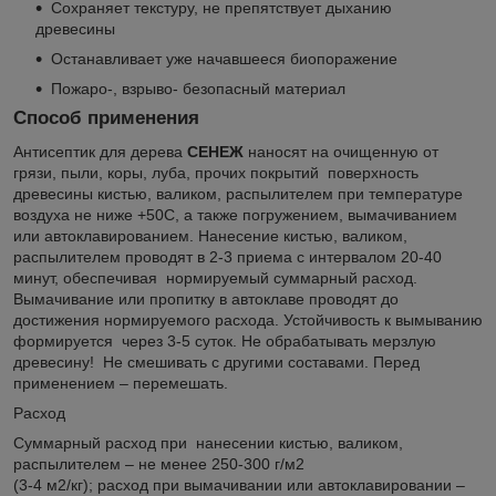
Сохраняет текстуру, не препятствует дыханию
древесины
Останавливает уже начавшееся биопоражение
Пожаро-, взрыво- безопасный материал
Способ применения
Антисептик для дерева
СЕНЕЖ
наносят на очищенную от
грязи, пыли, коры, луба, прочих покрытий поверхность
древесины кистью, валиком, распылителем при температуре
воздуха не ниже +5
0
С, а также погружением, вымачиванием
или автоклавированием. Нанесение кистью, валиком,
распылителем проводят в 2-3 приема с интервалом 20-40
минут, обеспечивая нормируемый суммарный расход.
Вымачивание или пропитку в автоклаве проводят до
достижения нормируемого расхода. Устойчивость к вымыванию
формируется через 3-5 суток. Не обрабатывать мерзлую
древесину! Не смешивать с другими составами. Перед
применением – перемешать.
Расход
Суммарный расход при нанесении кистью, валиком,
распылителем – не менее 250-300 г/м
2
(3-4 м
2
/кг); расход при вымачивании или автоклавировании –