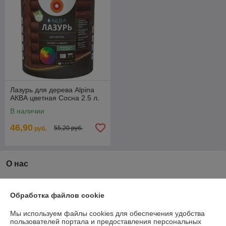
Лазурь для дерева Alpina
АКВА цветная Сосна 2.5 л.
В наличии
46,90
55,20 руб.
руб.
О нас
Рейтинг не сформирован
Менее 5 отзывов за последний год
Обработка файлов cookie
Компания продает на
Deal.by
Мы используем файлы cookies для обеспечения удобства
пользователей портала и предоставления персональных