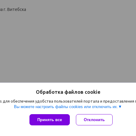
 г. Витебска
Обработка файлов cookie
s для обеспечения удобства пользователей портала и предоставления
Вы можете настроить файлы cookies или отключить их.
Сайт создан на платформе Deal.by
Принять все
Отклонить
Политика обработки файлов cookies
ООО "Компания"Астравит" |
Пожаловаться на контент