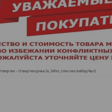
Отвертки
Отвертки ручка 2к, 56hrc, crmo neo (набор/4шт)