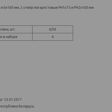
5 и 6x100 мм, 2 отвёртки крестовые PH1x75 и PH2x100 мм
ковка, шт.
6/36
к в наборе
4
г: 23.01.2017
Республика Беларусь