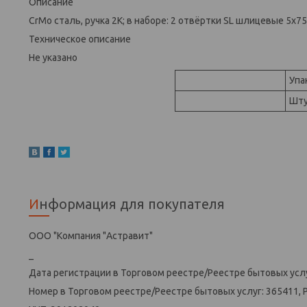
Описание
CrMo сталь, ручка 2К; в наборе: 2 отвёртки SL шлицевые 5х7
Техническое описание
Не указано
Упа
Шту
Информация для покупателя
ООО "Компания "Астравит"
_
Дата регистрации в Торговом реестре/Реестре бытовых услу
Номер в Торговом реестре/Реестре бытовых услуг: 365411, 