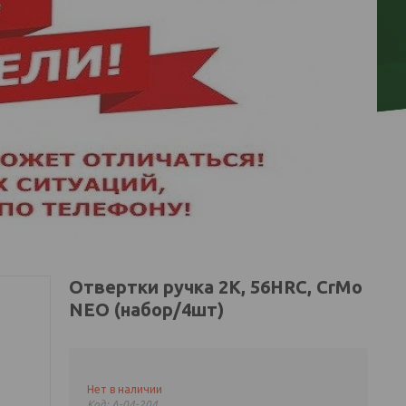
Отвертки ручка 2К, 56HRC, CrMo
NEO (набор/4шт)
Нет в наличии
Код:
A-04-204