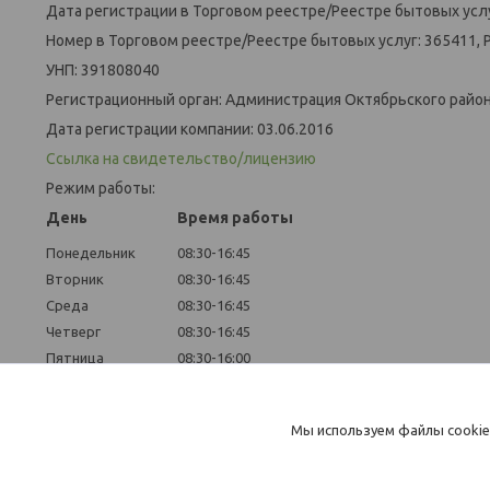
Дата регистрации в Торговом реестре/Реестре бытовых услу
Номер в Торговом реестре/Реестре бытовых услуг: 365411, 
УНП: 391808040
Регистрационный орган: Администрация Октябрьского района
Дата регистрации компании: 03.06.2016
Ссылка на свидетельство/лицензию
Режим работы:
День
Время работы
Понедельник
08:30-16:45
Вторник
08:30-16:45
Среда
08:30-16:45
Четверг
08:30-16:45
Пятница
08:30-16:00
Суббота
Выходной
Воскресенье
Выходной
Мы используем файлы cookie