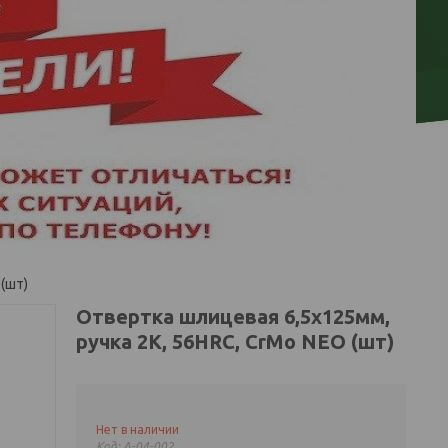
 (шт)
Отвертка шлицевая 6,5x125мм,
ручка 2К, 56HRC, CrMo NEO (шт)
Нет в наличии
Код:
A-04-002