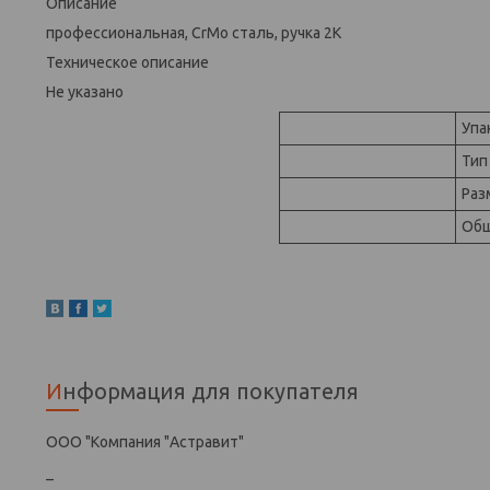
Описание
профессиональная, CrMo сталь, ручка 2К
Техническое описание
Не указано
Упа
Тип
Раз
Общ
Информация для покупателя
ООО "Компания "Астравит"
_