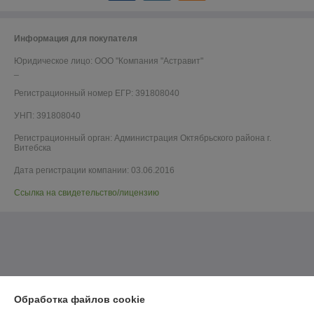
Информация для покупателя
Юридическое лицо:
ООО "Компания "Астравит"
_
Регистрационный номер ЕГР: 391808040
УНП: 391808040
Регистрационный орган: Администрация Октябрьского района г.
Витебска
Дата регистрации компании: 03.06.2016
Ссылка на свидетельство/лицензию
Обработка файлов cookie