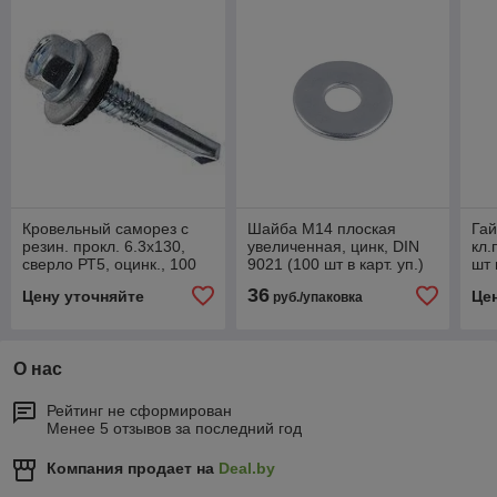
Кровельный саморез с
Шайба М14 плоская
Гай
резин. прокл. 6.3х130,
увеличенная, цинк, DIN
кл.
сверло РТ5, оцинк., 100
9021 (100 шт в карт. уп.)
шт 
шт.
STARFIX
36
Цену уточняйте
Це
руб./упаковка
О нас
Рейтинг не сформирован
Менее 5 отзывов за последний год
Компания продает на
Deal.by