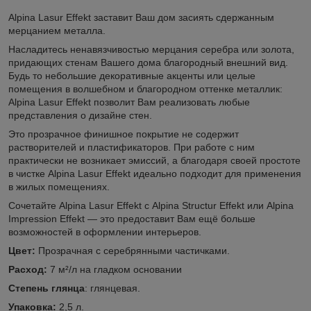
Alpina Lasur Effekt заставит Ваш дом засиять сдержанным
мерцанием металла.
Насладитесь ненавязчивостью мерцания серебра или золота,
придающих стенам Вашего дома благородный внешний вид.
Будь то небольшие декоративные акценты или целые
помещения в волшебном и благородном оттенке металлик:
Alpina Lasur Effekt позволит Вам реализовать любые
представления о дизайне стен.
Это прозрачное финишное покрытие не содержит
растворителей и пластификаторов. При работе с ним
практически не возникает эмиссий, а благодаря своей простоте
в чистке Alpina Lasur Effekt идеально подходит для применения
в жилых помещениях.
Сочетайте Alpina Lasur Effekt с Alpina Structur Effekt или Alpina
Impression Effekt — это предоставит Вам ещё больше
возможностей в оформлении интерьеров.
Цвет:
Прозрачная с серебрянными частичками.
Расход:
7 м²/л на гладком основании
Степень глянца
: глянцевая.
Упаковка:
2,5 л.