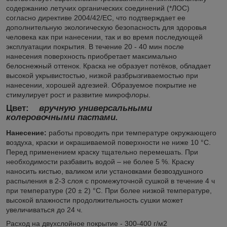
содержанию летучих органических соединений (*ЛОС)
согласно директиве 2004/42/ЕС, что подтверждает ее
дополнительную экологическую безопасность для здоровья
человека как при нанесении, так и во время последующей
эксплуатации покрытия. В течение 20 - 40 мин после
нанесения поверхность приобретает максимально
белоснежный оттенок. Краска не образует потёков, обладает
высокой укрывистостью, низкой разбрызгиваемостью при
нанесении, хорошей адгезией. Образуемое покрытие не
стимулирует рост и развитие микрофлоры.
Цвет
:
вручную универсальными
колеровочными пастами.
Нанесение:
работы проводить при температуре окружающего
воздуха, краски и окрашиваемой поверхности не ниже 10 °С.
Перед применением краску тщательно перемешать. При
необходимости разбавить водой – не более 5 %. Краску
наносить кистью, валиком или установками безвоздушного
распыления в 2-3 слоя с промежуточной сушкой в течение 4 ч
при температуре (20 ± 2) °С. При более низкой температуре,
высокой влажности продолжительность сушки может
увеличиваться до 24 ч.
Расход на двухслойное покрытие - 300-400 г/м
2