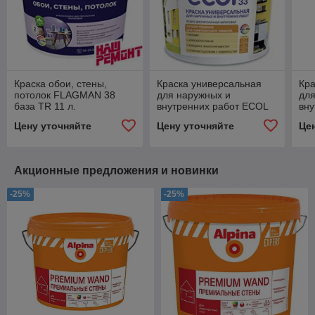
Краска обои, стены,
Краска универсальная
Кра
потолок FLAGMAN 38
для наружных и
для
база TR 11 л.
внутренних работ ECOL
вну
33 белая матовая 11 л.
33 
Цену уточняйте
Цену уточняйте
Це
Акционные предложения и новинки
-25%
-25%