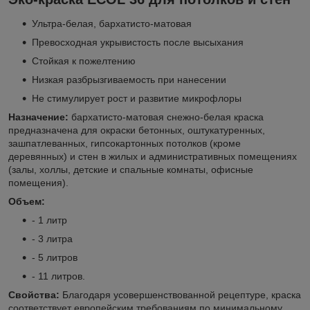
Ультра-белая, бархатисто-матовая
Превосходная укрывистость после высыхания
Стойкая к пожелтению
Низкая разбрызгиваемость при нанесении
Не стимулирует рост и развитие микрофлоры
Назначение:
бархатисто-матовая снежно-белая краска
предназначена для окраски бетонных, оштукатуренных,
зашпатлеванных, гипсокартонных потолков (кроме
деревянных) и стен в жилых и административных помещениях
(залы, холлы, детские и спальные комнаты, офисные
помещения).
Объем:
- 1 литр
- 3 литра
- 5 литров
- 11 литров.
Свойства:
Благодаря усовершенствованной рецептуре, краска
соответствует европейским требованиям по минимальному