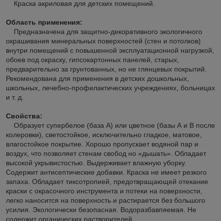
Краска акриловая для детских помещений.
Область применения:
Предназначена для защитно-декоративного экологичного
окрашивания минеральных поверхностей (стен и потолков)
внутри помещений с повышенной эксплуатационной нагрузкой,
обоев под окраску, гипсокартонных панелей, старых,
предварительно за грунтованных, но не глянцевых покрытий.
Рекомендована для применения в детских дошкольных,
школьных, лечебно-профилактических учреждениях, больницах
и т. д.
Свойства:
Образует супербелое (база А) или цветное (базы А и В после
колеровки), светостойкое, исключительно гладкое, матовое,
влагостойкое покрытие. Хорошо пропускает водяной пар и
воздух, что позволяет стенам свобод но «дышать». Обладает
высокой укрывистостью. Выдерживает влажную уборку.
Содержит антисептические добавки. Краска не имеет резкого
запаха. Обладает тиксотропией, предотвращающей отекание
краски с окрасочного инструмента и потеки на поверхности,
легко наносится на поверхность и растирается без большого
усилия. Экологически безопасная. Водоразбавпяемая. Не
содержит органических растворителей.