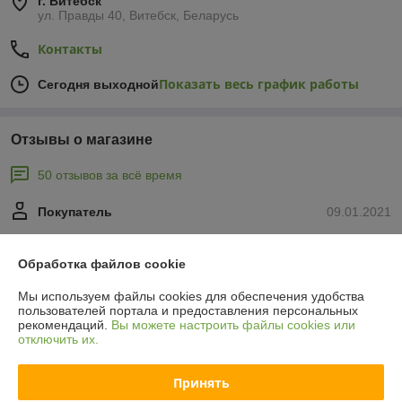
г. Витебск
ул. Правды 40, Витебск, Беларусь
Контакты
Показать весь график работы
Сегодня выходной
Отзывы о магазине
50 отзывов за всё время
Покупатель
09.01.2021
Отлично
Обработка файлов cookie
Хороший магазин, всегда нахожу нужный товар. Рекомендую!
Мы используем файлы cookies для обеспечения удобства
пользователей портала и предоставления персональных
Покупатель
22.09.2020
рекомендаций.
Вы можете настроить файлы cookies или
отключить их.
Отлично
Принять
Спасибо за рекомендацию краски Амфиболин от капарол. Она 