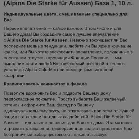
(Alpina Die Starke für Aussen) База 1, 10 л.
Индивидуальные цветa, смешиваемые специально для
Вас
Первое впечатление — самое важное. В том числе и для
Вашего дома! Вы создадите самое лучшее впечатление
с
Alpina Die Starke für Aussen
. Неважно восхищают ли Вас
последние модные тенденции, любите ли Вы яркие кричащие
краски, или Вы хотите увековечить впечатления, полученные в
последнем отпуске в провинции Франции Прованс — мы
выполним почти любой Ваш желаемый цветовой оттенок в
установке Alpina ColorMix при помощи компьютерной
колеровки.
Красивая жизнь начинается с фасада
Позвольте вдохновить Вас и подарите Вашему дому
первоклассное покрытие. Просто выберите Ваш желаемый
оттенок и оформите Ваш фасад по Вашему
идивидуальнольному вкусу, не отказываясь при этом от лучшей
защиты от ветра и погодных воздействий. Alpina Die Starke für
Aussen — идеальное решение для Вашего дома. Эта матовая
и грязеотталкивающая дисперсионная краска предлагает Вам
безграничный выбор цветовых оттенков и высокую