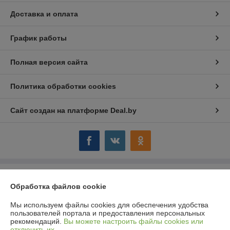
Доставка и оплата
График работы
Полная версия сайта
Политика обработки cookies
Сайт создан на платформе Deal.by
Информация для покупателя
Обработка файлов cookie
Юридическое лицо:
ООО "Компания "Астравит"
_
Мы используем файлы cookies для обеспечения удобства
пользователей портала и предоставления персональных
Регистрационный номер ЕГР: 391808040
рекомендаций.
Вы можете настроить файлы cookies или
отключить их.