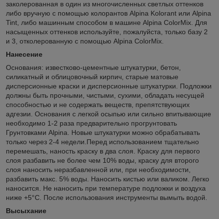
заколерованная в один из многочисленных светлых оттенков
либо вручную с помощью колорантов Alpina Kolorant или Alpina
Tint, либо машинным способом в машине Alpina ColorMix. Для
насыщенных оттенков используйте, пожалуйста, только базу 2
и 3, отколерованную с помощью Alpina ColorMix.
Нанесение
Основания: известково-цементные штукатурки, бетон,
силикатный и облицовочный кирпич, старые матовые
дисперсионные краски и дисперсионные штукатурки. Подложки
должны быть прочными, чистыми, сухими, обладать несущей
способностью и не содержать веществ, препятствующих
адгезии. Основания с легкой осыпью или сильно впитывающие
необходимо 1-2 раза предварительно прогрунтовать
Грунтовками Alpina. Новые штукатурки можно обрабатывать
только через 2-4 недели.Перед использованием тщательно
перемешать, наность краску в два слоя. Краску для первого
слоя разбавить не более чем 10% воды, краску для второго
слоя наносить неразбавленной или, при необходимости,
разбавить макс. 5% воды. Наносить кистью или валиком. Легко
наносится. Не наносить при температуре подложки и воздуха
ниже +5°C. После использования инструменты вымыть водой.
Высыхание