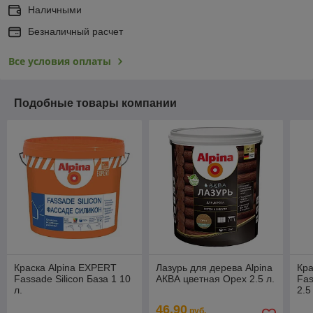
Наличными
Безналичный расчет
Все условия оплаты
Подобные товары компании
Краска Alpina EXPERT
Лазурь для дерева Alpina
Кра
Fassade Silicon База 1 10
АКВА цветная Орех 2.5 л.
Fas
л.
2.5
46,90
руб.