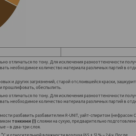
льно отличаться по тону. Для исключения разнооттеночности полу
вать необходимое количество материала различных партий в от
овых и других загрязнений, старой отслоившейся краски, зашкурит
и прошлифовать, обеспылить.
льно отличаться по тону. Для исключения разнооттеночности полу
вать необходимое количество материала различных партий в от
ости разбавить разбавителем R-UNIT, уайт-спиритом (нефрасом С
аликом
тонкими (!)
слоями на сухую, предварительно подготовлен
ые – в два-три слоя.
 °С и относительной влажности воздуха (65 ± 5) % – 24 ч. После