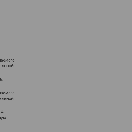
чаемого
дельной
ь,
чаемого
дельной
4-
ную