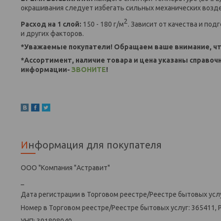
окрашивания следует избегать сильных механических возде
2
Расход на 1 слой:
150 - 180 г/м
. Зависит от качества и по
и других факторов.
*Уважаемые покупатели! Обращаем ваше внимание, чт
*Ассортимент, наличие товара и цена указаны справоч
информации-
ЗВОНИТЕ
!
Информация для покупателя
ООО "Компания "Астравит"
_
Дата регистрации в Торговом реестре/Реестре бытовых услу
Номер в Торговом реестре/Реестре бытовых услуг: 365411, 
УНП: 391808040