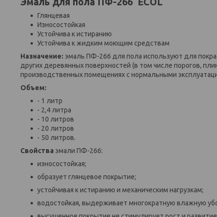
Эмаль для пола ПФ-266 ECOL
Глянцевая
Износостойкая
Устойчива к истиранию
Устойчива к жидким моющим средствам
Назна
чение:
эмаль ПФ-266 для пола используют для покрас
других деревянных поверхностей (в том числе порогов, плин
производственных помещениях с нормальными эксплуатац
Объем:
- 1 литр
- 2,4 литра
- 10 литров
- 20 литров
- 50 литров.
Свойства
эмали ПФ-266:
износостойкая;
образует глянцевое покрытие;
устойчивая к истиранию и механическим нагрузкам;
водостойкая, выдерживает многократную влажную уб
высушенное покрытие не стимулирует рост и развити