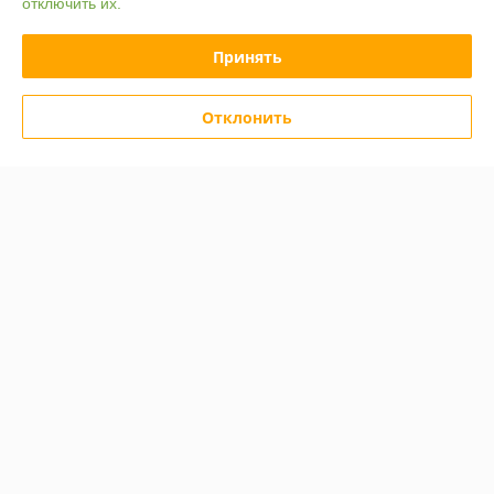
отключить их.
Принять
Отклонить
Эмаль Alpina
Эмаль Alpina
быстросохнущая по
быстросохнущая по
ржавчине Шоколадный RAL
ржавчине Черный RAL 9005
8017 2 кг.
2 кг.
В наличии
В наличии
45,20
45,20
53,20 руб.
53,20 руб.
руб.
руб.
-15%