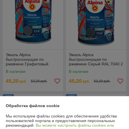
Эмаль Alpina
Эмаль Alpina
быстросохнущая по
быстросохнущая по
ржавчине Графитовый
ржавчине Серый RAL 7040 2
серый RAL 7024 2 кг.
кг.
В наличии
В наличии
45,20
45,20
53,20 руб.
53,20 руб.
руб.
руб.
-15%
-15%
Обработка файлов cookie
Мы используем файлы cookies для обеспечения удобства
пользователей портала и предоставления персональных
рекомендаций.
Вы можете настроить файлы cookies или