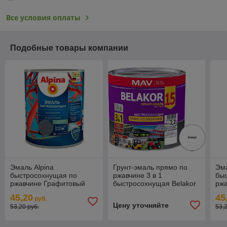
Все условия оплаты
Подобные товары компании
Эмаль Alpina
Грунт-эмаль прямо по
Эма
быстросохнущая по
ржавчине 3 в 1
бы
ржавчине Графитовый
быстросохнущая Belakor
рж
серый RAL 7024 2 кг.
15 (БЕЛЫЙ) матовый 2.4
704
45,20
45
руб.
л.
Цену уточняйте
53,20 руб.
53,