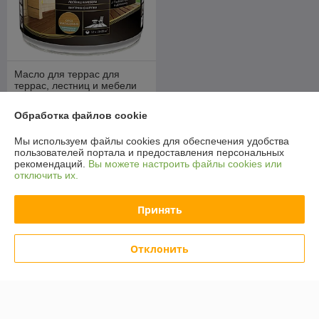
Масло для террас для
террас, лестниц и мебели
Alpina шелковисто-
глянцевое, Орех макадамия
Обработка файлов cookie
В наличии
2 л. (1,8 кг.)
64
75,30 руб.
Мы используем файлы cookies для обеспечения удобства
руб.
пользователей портала и предоставления персональных
рекомендаций.
Вы можете настроить файлы cookies или
отключить их.
О нас
Принять
Рейтинг не сформирован
Менее 5 отзывов за последний год
Отклонить
Компания продает на
Deal.by
Работает с 13.01.2017
г. Витебск
ул. Правды 40, Витебск, Беларусь