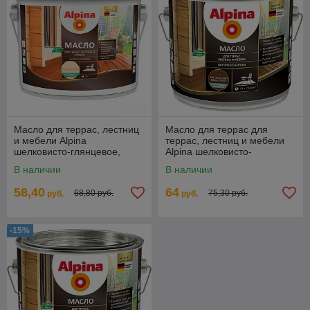
Масло для террас, лестниц
Масло для террас для
и мебели Alpina
террас, лестниц и мебели
шелковисто-глянцевое,
Alpina шелковисто-
бесцветное 2 л. (1,7 кг.)
глянцевое Бразильский
В наличии
В наличии
палисандр 2 л. (1,8 кг.)
58,40
64
68,80 руб.
75,30 руб.
руб.
руб.
-15%