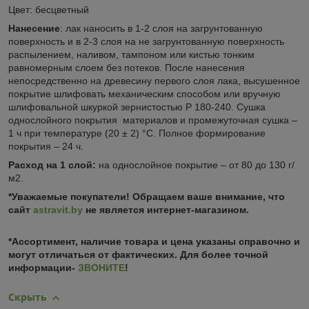
Цвет: бесцветный
Нанесение
: лак наносить в 1-2 слоя на загрунтованную
поверхность и в 2-3 слоя на не загрунтованную поверхность
распылением, наливом, тампоном или кистью тонким
равномерным слоем без потеков. После нанесения
непосредственно на древесину первого слоя лака, высушенное
покрытие шлифовать механическим способом или вручную
шлифовальной шкуркой зернистостью Р 180-240. Сушка
однослойного покрытия материалов и промежуточная сушка –
1 ч при температуре (20 ± 2) °С. Полное формирование
покрытия – 24 ч.
Расход на 1 слой:
на однослойное покрытие – от 80 до 130 г/
м
2
.
*Уважаемые покупатели! Обращаем ваше внимание, что
сайт
astravit.by
не является интернет-магазином.
*Ассортимент, наличие товара и цена указаны справочно и
могут отличаться от фактических. Для более точной
информации-
ЗВОНИТЕ
!
Скрыть