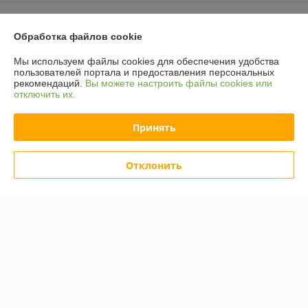
Контакты
Обработка файлов cookie
Доставка и оплата
Мы используем файлы cookies для обеспечения удобства
пользователей портала и предоставления персональных
График работы
рекомендаций.
Вы можете настроить файлы cookies или
отключить их.
Полная версия сайта
Принять
Политика обработки cookies
Отклонить
Сайт создан на платформе Deal.by
Информация для покупателя
Юридическое лицо:
ООО "Компания "Астравит"
_