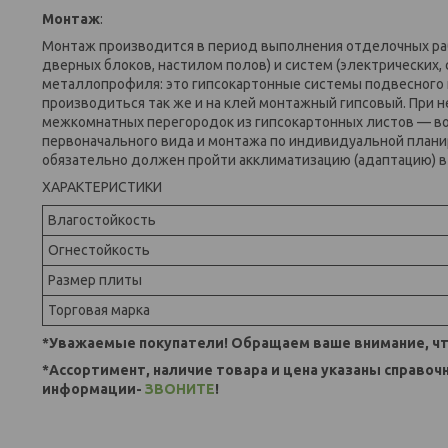
Монтаж
:
Монтаж производится в период выполнения отделочных раб
дверных блоков, настилом полов) и систем (электрических,
металлопрофиля: это гипсокартонные системы подвесного 
производиться так же и на клей монтажный гипсовый. При
межкомнатных перегородок из гипсокартонных листов — в
первоначального вида и монтажа по индивидуальной планир
обязательно должен пройти акклиматизацию (адаптацию) в 
ХАРАКТЕРИСТИКИ
Влагостойкость
Огнестойкость
Размер плиты
Торговая марка
*Уважаемые покупатели! Обращаем ваше внимание, чт
*Ассортимент, наличие товара и цена указаны справоч
информации-
ЗВОНИТЕ
!