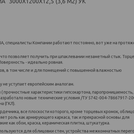
3000Х1200Х12,5 (3,6 М2) УК
А, специалисты Компании работают постоянно, вот уже на протяж
, что позволяет получить при шпаклевании незаметный стык. Торц
оверхность - идеально ровная.
лков, в том числе и для помещений с повышенной влажностью
ву не уступает европейским аналогам.
 ( прочностные характеристики гипсокартона, паропроницаемость,
азработало новые технические условия /ТУ 5742-004-78667917-20
 (ГКЛ).
рдечника, все плоскости которого, кроме торцевых кромок, облиц
яет роль как армирующего каркаса, так и прекрасной основы для
ие как обои, краска, керамическая плитка, штукатурка.
пользуются для облицовки стен, устройства межкомнатных перег