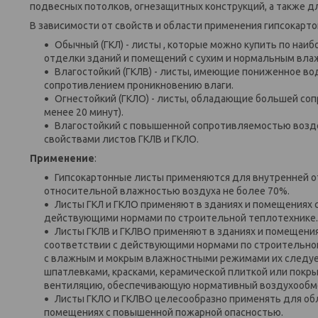
подвесных потолков, огнезащитных конструкций, а также 
В зависимости от свойств и области применения гипсокар
Обычный (ГКЛ) - листы , которые можно купить по на
отделки зданий и помещений с сухим и нормальным вл
Влагостойкий (ГКЛВ) - листы, имеющие пониженное 
сопротивлением проникновению влаги.
Огнестойкий (ГКЛО) - листы, обладающие большей со
менее 20 минут).
Влагостойкий с повышенной сопротивляемостью возд
свойствами листов ГКЛВ и ГКЛО.
Применение
:
Гипсокартонные листы применяются для внутренней о
относительной влажностью воздуха не более 70%.
Листы ГКЛ и ГКЛО применяют в зданиях и помещениях
действующими нормами по строительной теплотехнике.
Листы ГКЛВ и ГКЛВО применяют в зданиях и помещени
соответствии с действующими нормами по строительной
с влажным и мокрым влажностными режимами их следует
шпатлевками, красками, керамической плиткой или покр
вентиляцию, обеспечивающую нормативный воздухообм
Листы ГКЛО и ГКЛВО целесообразно применять для обл
помещениях с повышенной пожарной опасностью.