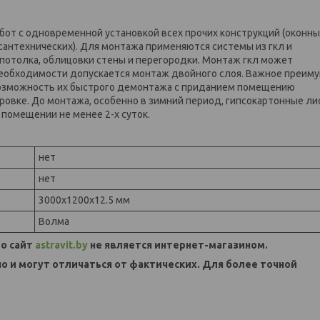
от с одновременной установкой всех прочих конструкций (оконны
 сантехнических). Для монтажа применяются системы из гкл и
потолка, облицовки стены и перегородки. Монтаж гкл может
 необходимости допускается монтаж двойного слоя. Важное преим
озможность их быстрого демонтажа с приданием помещению
овке. До монтажа, особенно в зимний период, гипсокартонные ли
помещении не менее 2-х суток.
нет
нет
3000х1200х12.5 мм
Волма
о сайт
astravit.by
не является интернет-магазином.
но и могут отличаться от фактических. Для более точной