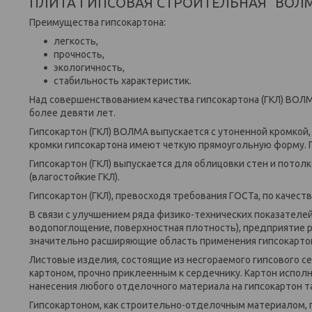
ПЛИТА ГИПСОВАЯ СТРОИТЕЛЬНАЯ "ВОЛМА" 
Преимущества гипсокартона:
легкость,
прочность,
экологичность,
стабильность характеристик.
Над совершенствованием качества гипсокартона (ГКЛ) ВОЛМ
более девяти лет.
Гипсокартон (ГКЛ) ВОЛМА выпускается с утоненной кромкой
кромки гипсокартона имеют четкую прямоугольную форму. П
Гипсокартон (ГКЛ) выпускается для облицовки стен и пото
(влагостойкие ГКЛ).
Гипсокартон (ГКЛ), превосходя требования ГОСТа, по качест
В связи с улучшением ряда физико-технических показателей
водопоглощение, поверхностная плотность), предприятие р
значительно расширяющие область применения гипсокартона
Листовые изделия, состоящие из несгораемого гипсового се
картоном, прочно приклеенным к сердечнику. Картон исполн
нанесения любого отделочного материала на гипсокартон так
Гипсокартоном, как строительно-отделочным материалом, 