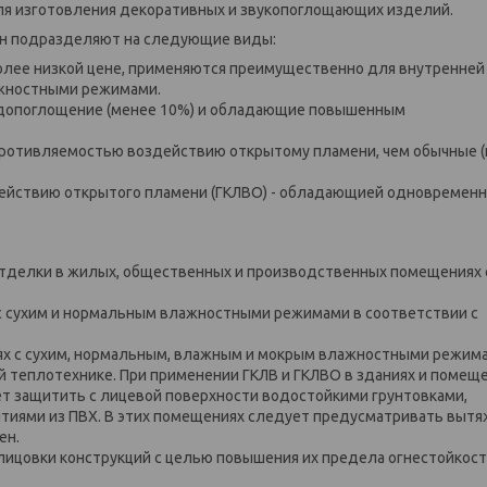
для изготовления декоративных и звукопоглощающих изделий.
тон подразделяют на следующие виды:
иболее низкой цене, применяются преимущественно для внутренней
ажностными режимами.
водопоглощение (менее 10%) и обладающие повышенным
противляемостью воздействию открытому пламени, чем обычные (
ействию открытого пламени (ГКЛВО) - обладающией одновремен
тделки в жилых, общественных и производственных помещениях 
 с сухим и нормальным влажностными режимами в соответствии с
ях с сухим, нормальным, влажным и мокрым влажностными режим
 теплотехнике. При применении ГКЛВ и ГКЛВО в зданиях и помещ
 защитить с лицевой поверхности водостойкими грунтовками,
ытиями из ПВХ. В этих помещениях следует предусматривать выт
ен.
ицовки конструкций с целью повышения их предела огнестойкост