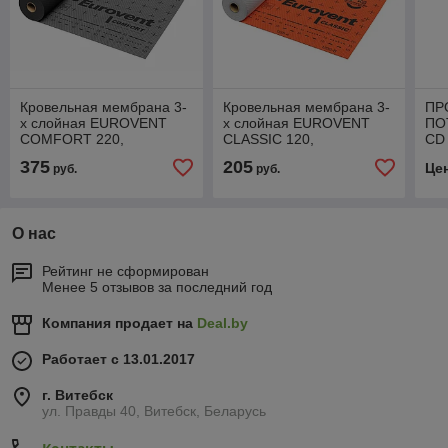
Кровельная мембрана 3-
Кровельная мембрана 3-
ПР
х слойная EUROVENT
х слойная EUROVENT
ПО
COMFORT 220,
CLASSIC 120,
CD 
1,5м*50м.п/75м2
1,5м*50м.п/75м2
0,6
375
205
Це
руб.
руб.
О нас
Рейтинг не сформирован
Менее 5 отзывов за последний год
Компания продает на
Deal.by
Работает с 13.01.2017
г. Витебск
ул. Правды 40, Витебск, Беларусь