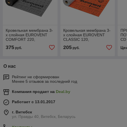
Кровельная мембрана 3-
Кровельная мембрана 3-
ПР
х слойная EUROVENT
х слойная EUROVENT
ПО
COMFORT 220,
CLASSIC 120,
CD 
1,5м*50м.п/75м2
1,5м*50м.п/75м2
0,6
375
205
Це
руб.
руб.
О нас
Рейтинг не сформирован
Менее 5 отзывов за последний год
Компания продает на
Deal.by
Работает с 13.01.2017
г. Витебск
ул. Правды 40, Витебск, Беларусь