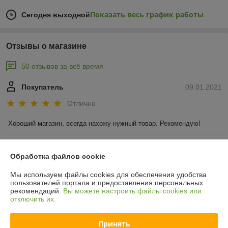
Показать весь график работы
Сегодня выходной
Отзывы о магазине
50 отзывов за всё время
Покупатель
09.01.2021
Отлично
Хороший магазин, всегда нахожу нужный товар. Рекомендую!
Покупатель
22.09.2020
Обработка файлов cookie
Отлично
Мы используем файлы cookies для обеспечения удобства
пользователей портала и предоставления персональных
Спасибо за рекомендацию краски Амфиболин от капарол. Она 
рекомендаций.
Вы можете настроить файлы cookies или
хорошо наносится, создает прочное покрытие. Хорошо смывается 
отключить их.
грязь и не остается никаких царапин и следов.
Принять
Показать все отзывы