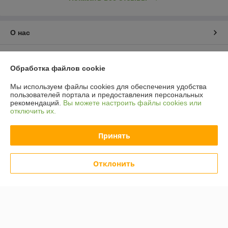
О нас
Контакты
Обработка файлов cookie
Доставка и оплата
Мы используем файлы cookies для обеспечения удобства
пользователей портала и предоставления персональных
рекомендаций.
Вы можете настроить файлы cookies или
График работы
отключить их.
Полная версия сайта
Принять
Политика обработки cookies
Отклонить
Сайт создан на платформе Deal.by