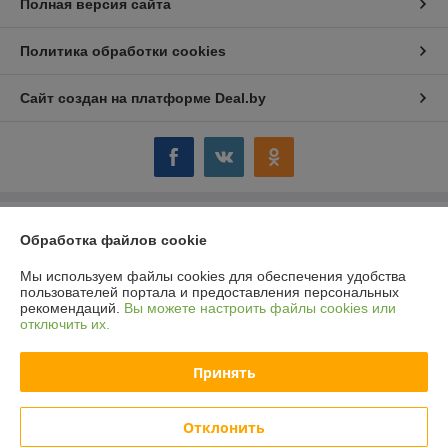
Полная версия сайта
Политика обработки cookies
Сайт создан на платформе Deal.by
Информация для покупателя
Обработка файлов cookie
Юридическое лицо:
ООО "Компания "Астравит"
Мы используем файлы cookies для обеспечения удобства
_
пользователей портала и предоставления персональных
рекомендаций.
Вы можете настроить файлы cookies или
Регистрационный номер ЕГР: 391808040
отключить их.
УНП: 391808040
Принять
Регистрационный орган: Администрация Октябрьского района г.
Витебска
Дата регистрации компании: 03.06.2016
Отклонить