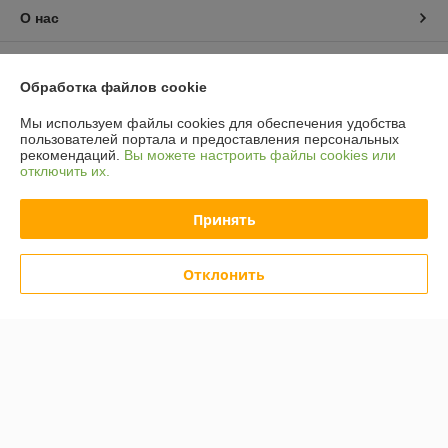
О нас
Контакты
Обработка файлов cookie
Доставка и оплата
Мы используем файлы cookies для обеспечения удобства
пользователей портала и предоставления персональных
рекомендаций.
Вы можете настроить файлы cookies или
График работы
отключить их.
Полная версия сайта
Принять
Политика обработки cookies
Отклонить
Сайт создан на платформе Deal.by
Информация для покупателя