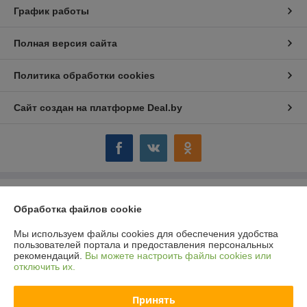
График работы
Полная версия сайта
Политика обработки cookies
Сайт создан на платформе Deal.by
Информация для покупателя
Обработка файлов cookie
Юридическое лицо:
ООО "Компания "Астравит"
_
Мы используем файлы cookies для обеспечения удобства
пользователей портала и предоставления персональных
Регистрационный номер ЕГР: 391808040
рекомендаций.
Вы можете настроить файлы cookies или
отключить их.
УНП: 391808040
Регистрационный орган: Администрация Октябрьского района г.
Принять
Витебска