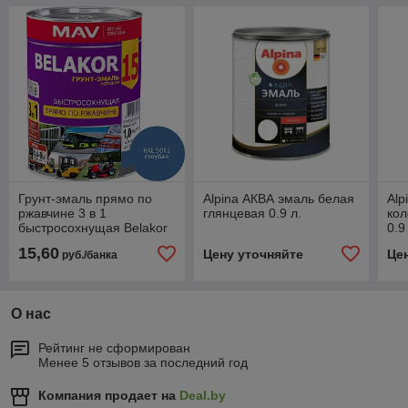
Грунт-эмаль прямо по
Alpina АКВА эмаль белая
Alp
ржавчине 3 в 1
глянцевая 0.9 л.
кол
быстросохнущая Belakor
0.9
15 RAL 5012 (ГОЛУБОЙ)
15,60
Цену уточняйте
Це
руб./банка
матовый 1 л.
О нас
Рейтинг не сформирован
Менее 5 отзывов за последний год
Компания продает на
Deal.by