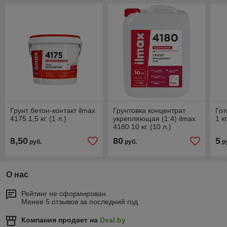
Грунт бетон-контакт ilmax
Грунтовка концентрат
Гот
4175 1,5 кг. (1 л.)
укрепляющая (1:4) ilmax
1 кг
4180 10 кг. (10 л.)
8,50
80
5
руб.
руб.
р
О нас
Рейтинг не сформирован
Менее 5 отзывов за последний год
Компания продает на
Deal.by