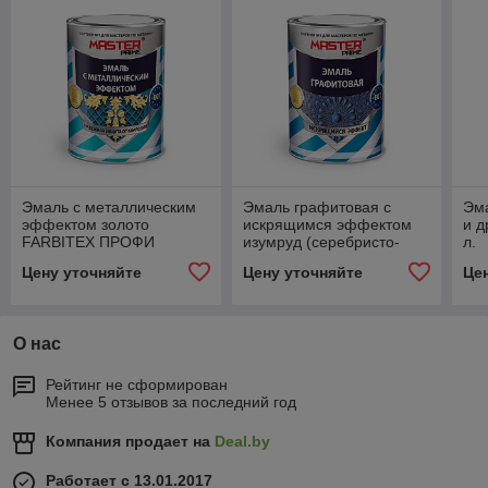
Эмаль с металлическим
Эмаль графитовая с
Эм
эффектом золото
искрящимся эффектом
и д
FARBITEX ПРОФИ
изумруд (серебристо-
л.
MASTER
зеленый) (0.4 л)
Цену уточняйте
Цену уточняйте
Це
FARBITEX ПРОФИ
MASTER
О нас
Рейтинг не сформирован
Менее 5 отзывов за последний год
Компания продает на
Deal.by
Работает с 13.01.2017