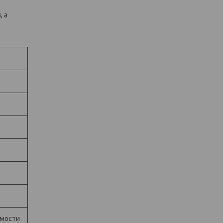
, а
имости