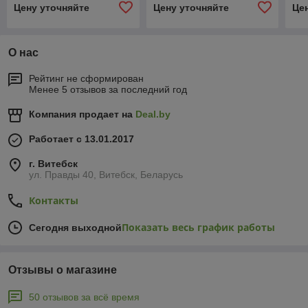
Цену уточняйте
Цену уточняйте
Це
FARBITEX ПРОФИ
каштановый) (4 л)
FA
MASTER
FARBITEX PROFI
MA
О нас
Рейтинг не сформирован
Менее 5 отзывов за последний год
Компания продает на
Deal.by
Работает с 13.01.2017
г. Витебск
ул. Правды 40, Витебск, Беларусь
Контакты
Показать весь график работы
Сегодня выходной
Отзывы о магазине
50 отзывов за всё время