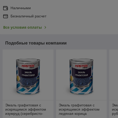
Наличными
Безналичный расчет
Все условия оплаты
Подобные товары компании
Эмаль графитовая с
Эмаль графитовая с
Эма
искрящимся эффектом
искрящимся эффектом
ис
изумруд (серебристо-
ледяная корица
руб
зеленый) (0.4 л)
(серебристо-
бор