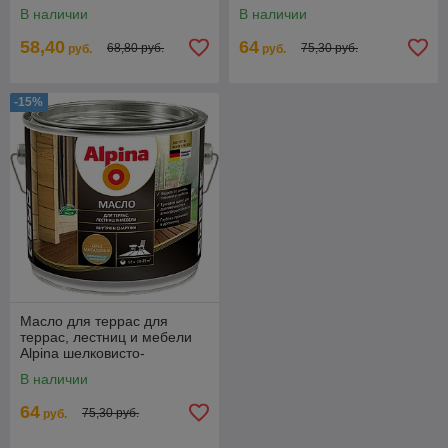
бесцветное 2 л. (1,7 кг.)
глянцевое Бразильский
В наличии
В наличии
палисандр 2 л. (1,8 кг.)
58,40
64
68,80 руб.
75,30 руб.
руб.
руб.
-15%
Масло для террас для
террас, лестниц и мебели
Alpina шелковисто-
глянцевое, Орех макадамия
В наличии
2 л. (1,8 кг.)
64
75,30 руб.
руб.