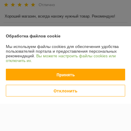
Отлично
Хороший магазин, всегда нахожу нужный товар. Рекомендую!
Покупатель
22.09.2020
Обработка файлов cookie
Отлично
Мы используем файлы cookies для обеспечения удобства
пользователей портала и предоставления персональных
Спасибо за рекомендацию краски Амфиболин от капарол. Она 
рекомендаций.
Вы можете настроить файлы cookies или
хорошо наносится, создает прочное покрытие. Хорошо смывается 
отключить их.
грязь и не остается никаких царапин и следов.
Принять
Показать все отзывы
Отклонить
О нас
Контакты
Доставка и оплата