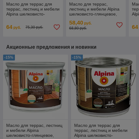
Масло для террас для
Масло для террас,
Мас
террас, лестниц и мебели
лестниц и мебели Alpina
тер
Alpina шелковисто-
шелковисто-глянцевое,
Alp
глянцевое, Орех
бесцветное 2 л. (1,7 кг.)
гля
58,40
руб.
макадамия 2 л. (1,8 кг.)
пал
64
64
75,30 руб.
руб.
68,80 руб.
Акционные предложения и новинки
-15%
-15%
Масло для террас, лестниц
Масло для террас для
и мебели Alpina
террас, лестниц и мебели
шелковисто-глянцевое,
Alpina шелковисто-