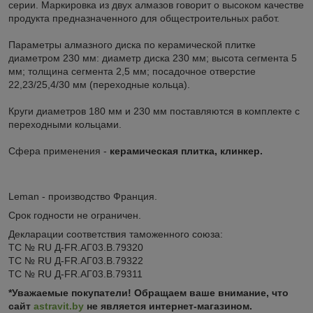
серии. Маркировка из двух алмазов говорит о высоком качестве
продукта предназначенного для общестроительных работ.
Параметры алмазного диска по керамической плитке
диаметром 230 мм: диаметр диска 230 мм; высота сегмента 5
мм; толщина сегмента 2,5 мм; посадочное отверстие
22,23/25,4/30 мм (переходные кольца).
Круги диаметров 180 мм и 230 мм поставляются в комплекте с
переходными кольцами.
Сфера применения -
керамическая плитка, клинкер.
Leman - производство Франция.
Срок годности не ограничен.
Декларации соответствия таможенного союза:
ТС № RU Д-FR.АГ03.В.79320
ТС № RU Д-FR.АГ03.В.79322
ТС № RU Д-FR.АГ03.В.79311
*Уважаемые покупатели! Обращаем ваше внимание, что
сайт
astravit.by
не является интернет-магазином.