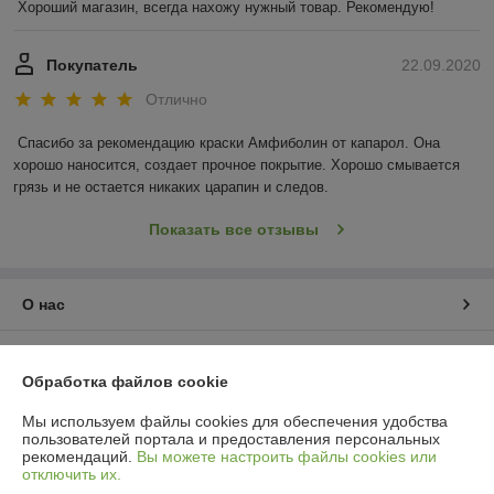
Хороший магазин, всегда нахожу нужный товар. Рекомендую!
Покупатель
22.09.2020
Отлично
Спасибо за рекомендацию краски Амфиболин от капарол. Она 
хорошо наносится, создает прочное покрытие. Хорошо смывается 
грязь и не остается никаких царапин и следов.
Показать все отзывы
О нас
Контакты
Обработка файлов cookie
Доставка и оплата
Мы используем файлы cookies для обеспечения удобства
пользователей портала и предоставления персональных
рекомендаций.
Вы можете настроить файлы cookies или
График работы
отключить их.