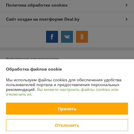
Политика обработки cookies
Сайт создан на платформе Deal.by
Информация для покупателя
Юридическое лицо:
ООО "Компания "Астравит"
Обработка файлов cookie
_
Мы используем файлы cookies для обеспечения удобства
Регистрационный номер ЕГР: 391808040
пользователей портала и предоставления персональных
рекомендаций.
Вы можете настроить файлы cookies или
УНП: 391808040
отключить их.
Регистрационный орган: Администрация Октябрьского района г.
Витебска
Принять
Дата регистрации компании: 03.06.2016
Отклонить
Ссылка на свидетельство/лицензию