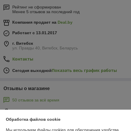
Рейтинг не сформирован
Менее 5 отзывов за последний год
Компания продает на
Deal.by
Работает с 13.01.2017
г. Витебск
ул. Правды 40, Витебск, Беларусь
Контакты
Показать весь график работы
Сегодня выходной
Отзывы о магазине
50 отзывов за всё время
Покупатель
09.01.2021
Обработка файлов cookie
Отлично
Мы используем файлы cookies для обеспечения удобства