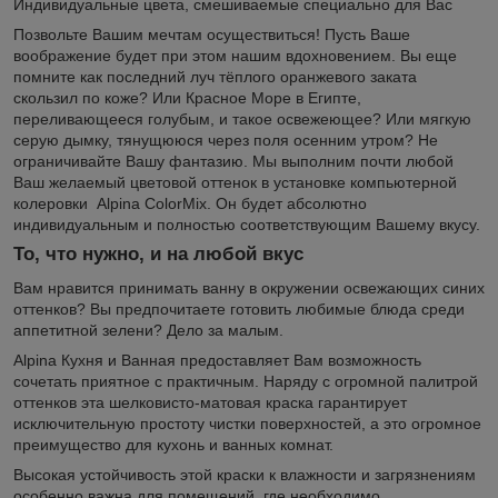
Индивидуальные цветa, смешиваемые специально для Вас
Позвольте Вашим мечтам осуществиться! Пусть Ваше
воображение будет при этом нашим вдохновением. Вы еще
помните как последний луч тёплого оранжевого заката
скользил по коже? Или Красное Море в Египте,
переливающееся голубым, и такое освежеющее? Или мягкую
серую дымку, тянущююся через поля осенним утром? Не
ограничивайте Вашу фантазию. Мы выполним почти любой
Ваш желаемый цветовой оттенок в установке компьютерной
колеровки Alpina ColorMix. Он будет абсолютно
индивидуальным и полностью соответствующим Вашему вкусу.
То, что нужно, и на любой вкус
Вам нравится принимать ванну в окружении освежающих синих
оттенков? Вы предпочитаете готовить любимые блюда среди
аппетитной зелени? Дело за малым.
Alpina Кухня и Ванная предоставляет Вам возможность
сочетать приятное с практичным. Наряду с огромной палитрой
оттенков эта шелковисто-матовая краска гарантирует
исключительную простоту чистки поверхностей, а это огромное
преимущество для кухонь и ванных комнат.
Высокая устойчивость этой краски к влажности и загрязнениям
особенно важна для помещений, где необходимо