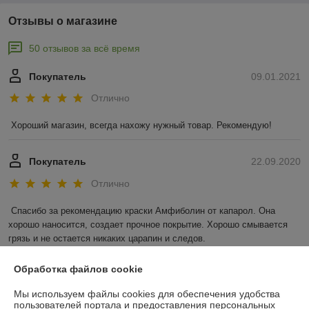
Отзывы о магазине
50 отзывов за всё время
Покупатель
09.01.2021
Отлично
Хороший магазин, всегда нахожу нужный товар. Рекомендую!
Покупатель
22.09.2020
Отлично
Спасибо за рекомендацию краски Амфиболин от капарол. Она 
хорошо наносится, создает прочное покрытие. Хорошо смывается 
грязь и не остается никаких царапин и следов.
Показать все отзывы
Обработка файлов cookie
Мы используем файлы cookies для обеспечения удобства
пользователей портала и предоставления персональных