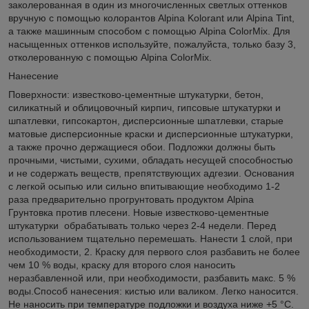
заколерованная в один из многочисленных светлых оттенков
вручную с помощью колорантов Alpina Kolorant или Alpina Tint,
а также машинным способом с помощью Alpina ColorMix. Для
насыщенных оттенков используйте, пожалуйста, только базу 3,
отколерованную с помощью Alpina ColorMix.
Нанесение
Поверхности: известково-цементные штукатурки, бетон,
силикатный и облицовочный кирпич, гипсовые штукатурки и
шпатлевки, гипсокартон, дисперсионные шпатлевки, старые
матовые дисперсионные краски и дисперсионные штукатурки,
а также прочно держащиеся обои. Подложки должны быть
прочными, чистыми, сухими, обладать несущей способностью
и не содержать веществ, препятствующих адгезии. Основания
с легкой осыпью или сильно впитывающие необходимо 1-2
раза предварительно прогрунтовать продуктом Alpina
Грунтовка против плесени. Новые известково-цементные
штукатурки обрабатывать только через 2-4 недели. Перед
использованием тщательно перемешать. Нанести 1 слой, при
необходимости, 2. Краску для первого слоя разбавить не более
чем 10 % воды, краску для второго слоя наносить
неразбавленной или, при необходимости, разбавить макс. 5 %
воды.Способ нанесения: кистью или валиком. Легко наносится.
Не наносить при температуре подложки и воздуха ниже +5 °C.