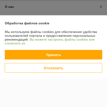
О нас
Контакты
Обработка файлов cookie
Доставка и оплата
Мы используем файлы cookies для обеспечения удобства
пользователей портала и предоставления персональных
рекомендаций.
Вы можете настроить файлы cookies или
График работы
отключить их.
Полная версия сайта
Принять
Политика обработки cookies
Отклонить
Сайт создан на платформе Deal.by
Информация для покупателя