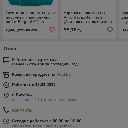
Грунтовка-концентрат для
Акриловая шпатлевка
Кра
наружных и внутренних
Akkordspachtel finish
для
работ Bergauf AQUA
(Аккордшпахтель финиш)
вну
GRUNT 5 л.
25 кг.
33 
95,70
Цену уточняйте
Це
руб.
О нас
Рейтинг не сформирован
Менее 5 отзывов за последний год
Компания продает на
Deal.by
Работает с 13.01.2017
г. Витебск
ул. Правды 40, Витебск, Беларусь
Контакты
Сегодня работает с 08:30 до 16:00
Показать весь график работы