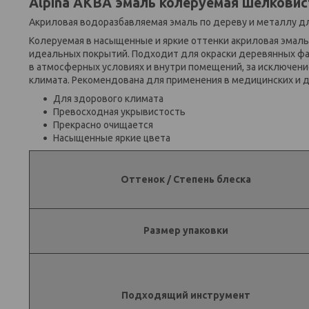
Alpina АКВА эмаль колеруемая шелковист
Акриловая водоразбавляемая эмаль по дереву и металлу дл
Колеруемая в насыщенные и яркие оттенки акриловая эмаль
идеальных покрытий. Подходит для окраски деревянных фа
в атмосферных условиях и внутри помещений, за исключени
климата. Рекомендована для применения в медицинских и 
Для здорового климата
Превосходная укрывистость
Прекрасно очищается
Насыщенные яркие цвета
Оттенок / Степень блеска
Размер упаковки
Подходящий инструмент