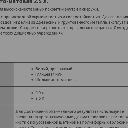
о-матовая 2.5 л.
я высококачественных покрытий внутри и снаружи.
 с превосходной укрывистостью и светостойкостью. Для создания
садов, изделий из древесины и грунтованного металла, эксплуат
ем полов. Создает поверхность, которая легко очищается. Для зд
детских дошколных учреждениях.
Белый, прозрачный
Глянцевая или
Шелковисто-матовая
0,9 л
2,5 л
Для достижения оптимального результата используйте
специально предназначенные для материалов на раствор
кисти с искусственной щетиной из полиэфирных волокон 
валики. Сразу после использования помыть инструменты 