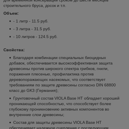
для временной консервации сроком до шести месяцев
строительного бруса, досок и т.п.
Объем:
- 1 литр - 11.5 руб.
- 3 литра - 31.5 руб.
- 10 литров - 124.5 руб.
Свойства:
Благодаря комбинации специальных биоцидных
добавок, обеспечивается высокоэффективная защита
древесины против широкого спектра грибков, гнили,
поражения плесенью, профилактика против
деревопоражающих насекомых, что соответствует
требованиям по защите древесины согласно DIN 68800
класс до GK3 (Германия);
Грунтовочный состав VIOLA Base HT обладает хорошей
проникающей способностью, что способствует более
глубокому проникновению активных компонентов во
внутренние слои древесины;
Состав для защиты древесины VIOLA Base HT
обеспечивает надежное сцепление с последующим