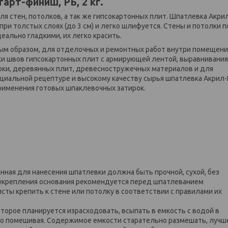
арт-финиш, РБ, 2 кг.
ля стен, потолков, а так же гипсокартонных плит. Шпатлевка Акри
 при толстых слоях (до 3 см) и легко шлифуется. Стены и потолки 
ально гладкими, их легко красить.
ым образом, для отделочных и ремонтных работ внутри помещени
и швов гипсокартонных плит с армирующей лентой, выравнивания
рки, деревянных плит, древесностружечных материалов и для
ециальной рецептуре и высокому качеству сырья шпатлевка Акрил
рименения готовых шпаклевочных затирок.
нная для нанесения шпатлевки должна быть прочной, сухой, без
 укрепления основания рекомендуется перед шпатлеванием
исты крепить к стене или потолку в соответствии с правилами их
оторое планируется израсходовать, всыпать в емкость с водой в
оянно помешивая. Содержимое емкости старательно размешать, лучш