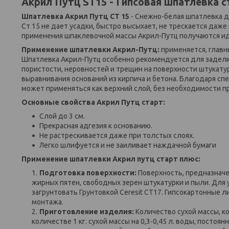
Акрил Путц ST15 - Гипсовая шпатлевка ст
Шпатлевка Акрил Путц СТ 15
- Снежно-белая шпатлевка д
Ст 15 не дает усадки, быстро высыхает, не трескается даже
применения шпаклевочной массы Акрил-Путц получаются иде
Применение шпатлевки Акрил-Путц:
применяется, главн
Шпатлевка Акрил-Путц особенно рекомендуется для заделк
пористости, неровностей и трещин на поверхности штукату
выравнивания оснований из кирпича и бетона. Благодаря сп
может применяться как верхний слой, без необходимости п
Основные свойства Акрил Путц старт:
Слой до 3 см.
Прекрасная адгезия к основанию.
Не растрескивается даже при толстых слоях.
Легко шлифуется и не заиливает наждачной бумаги
Применение шпатлевки Акрил путц старт плюс:
Подготовка поверхности:
Поверхность, предназначе
жирных пятен, свободных зерен штукатурки и пыли. Для
загрунтовать Грунтовкой Ceresit CT17. Гипсокартонные л
монтажа.
Приготовление изделия:
Количество сухой массы, к
количестве 1 кг. сухой массы на 0,3-0,45 л. воды, пост