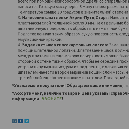
всего при помощи низкооборотной дрели со спиральной 
наносится. Готовую массу через 5 минут снова размешать
Температура свыше 20 градусов в значительной степени
Нанесение шпатлевки Акрил-Путц Старт:
Наносить 
пластмассы слой толщиной около 3 мм. На отдельные бо
шпатлевочную поверхность обработать наждачной бумаго
Подготовленную таким образом сухую поверхность след
эмульсионной краской.
Заделка стыков гипсокартонных листов:
Замешанну
помощи шпательной лопатки. Шпатлевание швов должно 
между плитами, на еще мокрую поверхность можно было 
стороной к стене таким образом, чтобы ее середина пр
устранить пузырьки воздуха из-под ленты, вдавливая е
шпателем нанести второй выравнивающий слой массы, е
третий слой еще более широким шпателем. Последний в
*Уважаемые покупатели! Обращаем ваше внимание, чт
*Ассортимент, наличие товара и цена указаны справоч
информации-
ЗВОНИТЕ
!