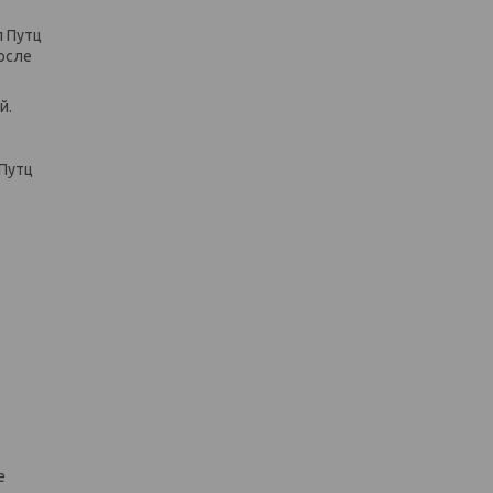
л Путц
после
й.
-Путц
е