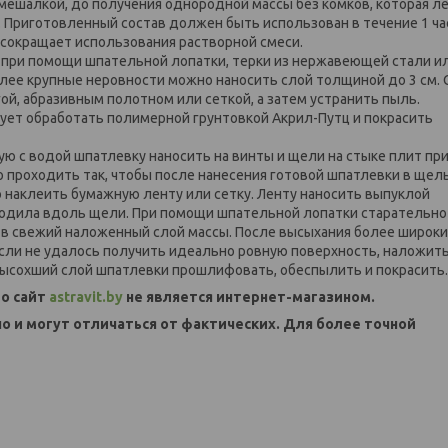
мешалкой, до получения однородной массы без комков, которая л
. Приготовленный состав должен быть использован в течение 1 ча
 сокращает использования растворной смеси.
при помощи шпательной лопатки, терки из нержавеющей стали и
лее крупные неровности можно наносить слой толщиной до 3 см. 
й, абразивным полотном или сеткой, а затем устранить пыль.
ует обработать полимерной грунтовкой Акрил-Путц и покрасить
ю с водой шпатлевку наносить на винты и щели на стыке плит пр
проходить так, чтобы после нанесения готовой шпатлевки в щел
наклеить бумажную ленту или сетку. Ленту наносить выпуклой
оходила вдоль щели. При помощи шпательной лопатки старательно
е в свежий наложенный слой массы. После высыхания более широк
сли не удалось получить идеально ровную поверхность, наложит
ысохший слой шпатлевки прошлифовать, обеспылить и покрасить.
о сайт
astravit.by
не является интернет-магазином.
но и могут отличаться от фактических. Для более точной