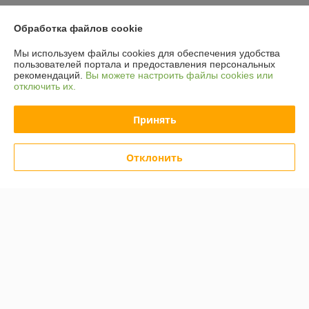
Доставка и оплата
Обработка файлов cookie
График работы
Мы используем файлы cookies для обеспечения удобства
пользователей портала и предоставления персональных
рекомендаций.
Вы можете настроить файлы cookies или
Полная версия сайта
отключить их.
Политика обработки cookies
Принять
Сайт создан на платформе Deal.by
Отклонить
Информация для покупателя
Юридическое лицо:
ООО "Компания "Астравит"
_
Регистрационный номер ЕГР: 391808040
УНП: 391808040